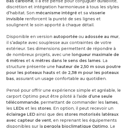
bas carbone
, il a été pensé pour conjuguer durabilité,
discrétion et intégration harmonieuse à tous les styles
d’habitat. Son
mécanisme intégré
et sa
visserie
invisible
renforcent la pureté de ses lignes et
soulignent le soin apporté à chaque détail.
Disponible en version
autoportée
ou
adossée au mur
,
il s’adapte avec souplesse aux contraintes de votre
extérieur. Ses dimensions permettent de répondre à
de nombreux projets, avec une
longueur maximale de
6 mètres
et
4 mètres dans le sens des lames
. La
structure présente une
hauteur de 2,50 m sous poutre
pour les poteaux hauts
et de
2,38 m pour les poteaux
bas
, assurant un usage confortable au quotidien.
Pensé pour offrir une expérience simple et agréable, le
carport Optimo peut être piloté à l’aide
d’une seule
télécommande
, permettant de commander les
lames
,
les
LEDs
et les
stores
. En option, il peut recevoir un
éclairage LED
ainsi que des
stores motorisés latéraux
avec capteur de vent
, en reprenant les équipements
disponibles sur la
pergola bioclimatique Optimo
. Le