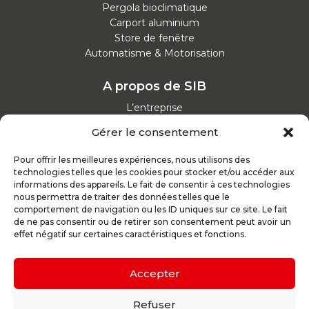
Pergola bioclimatique
Carport aluminium
Store de fenêtre
Automatisme & Motorisation
A propos de SIB
L’entreprise
Nos catalogues
Gérer le consentement
Parcours d'achat
Nos garanties
Pour offrir les meilleures expériences, nous utilisons des
Nos offres d’emploi
technologies telles que les cookies pour stocker et/ou accéder aux
Actualités
informations des appareils. Le fait de consentir à ces technologies
nous permettra de traiter des données telles que le
comportement de navigation ou les ID uniques sur ce site. Le fait
Inspirez-vous
de ne pas consentir ou de retirer son consentement peut avoir un
effet négatif sur certaines caractéristiques et fonctions.
Nos conseils
Réalisations
Configurateur
Accepter
Demande de devis
Parrain d’excellence
Refuser