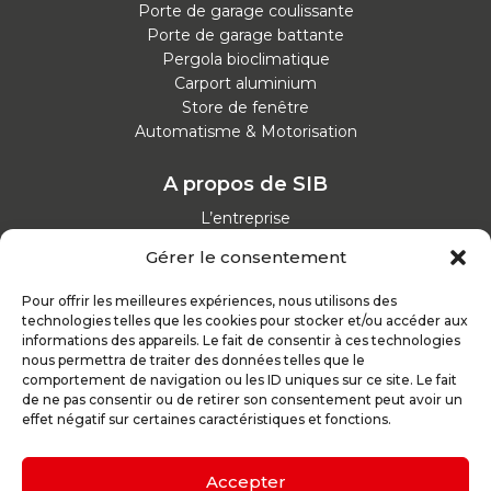
Porte de garage coulissante
Porte de garage battante
Pergola bioclimatique
Carport aluminium
Store de fenêtre
Automatisme & Motorisation
A propos de SIB
L’entreprise
Nos catalogues
Gérer le consentement
Parcours d'achat
Nos garanties
Pour offrir les meilleures expériences, nous utilisons des
Nos offres d’emploi
technologies telles que les cookies pour stocker et/ou accéder aux
Actualités
informations des appareils. Le fait de consentir à ces technologies
nous permettra de traiter des données telles que le
comportement de navigation ou les ID uniques sur ce site. Le fait
Inspirez-vous
de ne pas consentir ou de retirer son consentement peut avoir un
effet négatif sur certaines caractéristiques et fonctions.
Nos conseils
Réalisations
Configurateur
Accepter