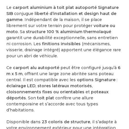
Le
carport aluminium à toit plat autoporté Signature
SIB
conjugue
liberté d’installation et design haut de
gamme
. Indépendant de la maison, il se place
librement sur votre terrain pour protéger
voiture ou
moto
. Sa
structure 100 % aluminium thermolaqué
garantit une durabilité exceptionnelle, sans entretien
ni corrosion. Les
finitions invisibles
(mécanismes,
visserie, drainage intégré) apportent une élégance rare
pour un abri de véhicule.
Ce
carport alu autoporté
peut être configuré jusqu’à
6
m x 5 m
, offrant une large zone abritée sans poteau
central. Il est compatible avec les
options Signature
:
éclairage LED
,
stores latéraux motorisés
,
cloisonnements fixes ou orientables
et
poteaux
déportés
. Son
toit plat
confère une allure
contemporaine et s’accorde avec tous types
d’habitations.
Disponible dans
23 coloris de structure
, il s’adapte à
votre environnement extérieur pour une intégration