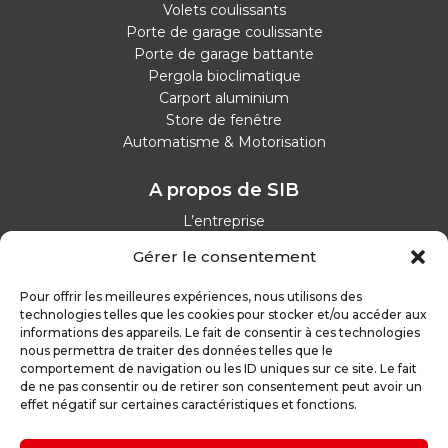
Volets coulissants
Porte de garage coulissante
Porte de garage battante
Pergola bioclimatique
Carport aluminium
Store de fenêtre
Automatisme & Motorisation
A propos de SIB
L’entreprise
Nos catalogues
Gérer le consentement
Parcours d'achat
Nos garanties
Pour offrir les meilleures expériences, nous utilisons des
Nos offres d’emploi
technologies telles que les cookies pour stocker et/ou accéder aux
Actualités
informations des appareils. Le fait de consentir à ces technologies
nous permettra de traiter des données telles que le
comportement de navigation ou les ID uniques sur ce site. Le fait
Inspirez-vous
de ne pas consentir ou de retirer son consentement peut avoir un
effet négatif sur certaines caractéristiques et fonctions.
Nos conseils
Réalisations