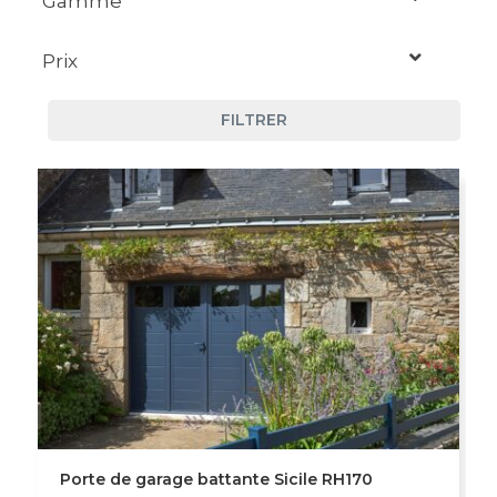
Gamme
Porte de garage battante
Prix
Confort
Porte de garage coulissante
FILTRER
Moyen
Prestige
Élevé
Porte de garage battante Sicile RH170