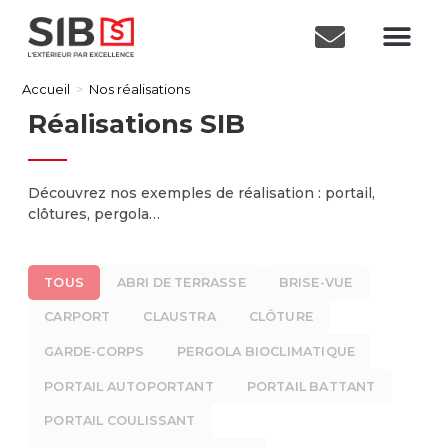
Accueil
>
Nos réalisations
Réalisations SIB
Découvrez nos exemples de réalisation : portail,
clôtures, pergola…
TOUS
ABRI DE TERRASSE
BRISE-VUE
CARPORT
CLAUSTRA
CLÔTURE
GARDE-CORPS
PERGOLA BIOCLIMATIQUE
PORTAIL AUTOPORTANT
PORTAIL BATTANT
PORTAIL COULISSANT