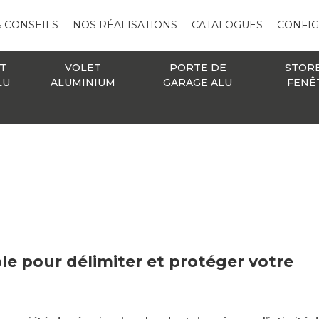
& CONSEILS
NOS RÉALISATIONS
CATALOGUES
CONFI
T
VOLET
PORTE DE
STOR
LU
ALUMINIUM
GARAGE ALU
FENÊ
ble pour délimiter et protéger votre