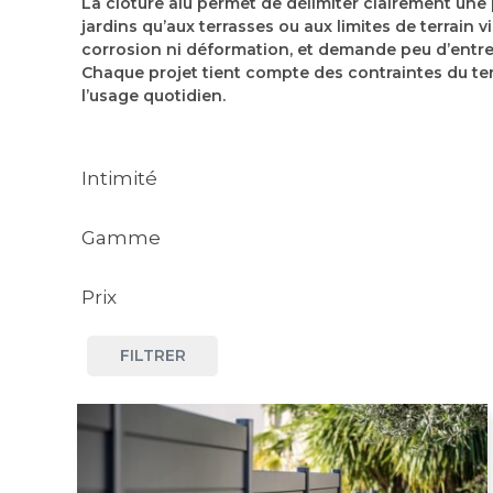
La clôture alu permet de délimiter clairement une p
jardins qu’aux terrasses ou aux limites de terrain 
corrosion ni déformation, et demande peu d’entret
Chaque projet tient compte des contraintes du terr
l’usage quotidien.
Intimité
Gamme
Plein
Prix
Signature
Brise-vent
FILTRER
Économique
Optimo
Ajouré
Moyen
Classic
Persienné