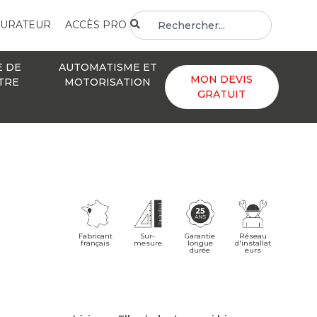
GURATEUR
ACCÈS PRO
E DE
AUTOMATISME ET
MON DEVIS
TRE
MOTORISATION
GRATUIT
Fabricant
Sur-
Réseau
Garantie
français
mesure
d'installat
longue
eurs
durée