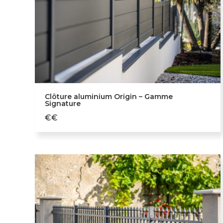
Élevé
Tradition
Graphic
Quadra
Clôture aluminium Origin – Gamme
Signature
€€