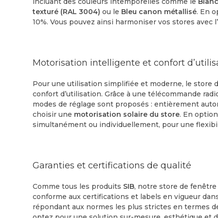
incluant des couleurs intemporelles comme le
Blanc
texturé (RAL 3004)
ou le
Bleu canon métallisé
. En 
10%. Vous pouvez ainsi harmoniser vos stores avec l
Motorisation intelligente et confort d’utilis
Pour une utilisation simplifiée et moderne, le store
confort d’utilisation. Grâce à une télécommande radio
modes de réglage sont proposés : entièrement autom
choisir une
motorisation solaire du store
. En optio
simultanément ou individuellement, pour une flexibil
Garanties et certifications de qualité
Comme tous les produits
SIB
, notre store de fenêtre
conforme aux certifications et labels en vigueur dans
répondant aux normes les plus strictes en termes de
optez pour une solution sur-mesure, esthétique et du