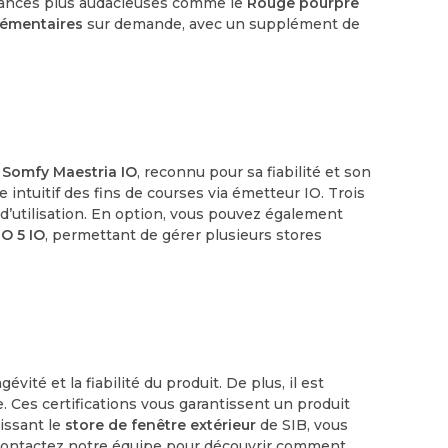
ances plus audacieuses comme le
Rouge pourpre
lémentaires
sur demande, avec un supplément de
o
Somfy Maestria IO
, reconnu pour sa fiabilité et son
 intuitif des fins de courses via émetteur IO. Trois
’utilisation. En option, vous pouvez également
O 5 IO
, permettant de gérer plusieurs stores
vité et la fiabilité du produit. De plus, il est
e. Ces certifications vous garantissent un produit
issant le
store de fenêtre extérieur
de SIB, vous
n. Contactez notre équipe pour découvrir comment