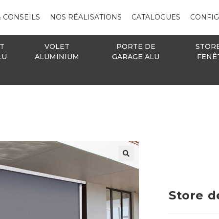
& CONSEILS
NOS RÉALISATIONS
CATALOGUES
CONFI
T
VOLET
PORTE DE
STOR
LU
ALUMINIUM
GARAGE ALU
FENÊ
🔍
Store d