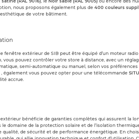
 satiné (RAL 9016)
, le
Noir sablé (RAL 9005)
ou encore des nu
option, nous proposons également plus de
400 couleurs supp
’esthétique de votre bâtiment.
ation
 de fenêtre extérieur de SIB peut être équipé d’un moteur radi
, vous pouvez contrôler votre store à distance, avec un réglage
atique, semi-automatique ou manuel, selon vos préférences d
n , également vous pouvez opter pour une télécommande
SITU
ité accrue.
 extérieur bénéficie de garanties complètes qui assurent la longé
 le domaine de la protection solaire et de l’isolation thermiqu
 qualité, de sécurité et de performance énergétique. En chois
rable, qui allie innovation technique et confort d’utilisatio