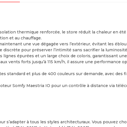
isolation thermique renforcée, le store réduit la chaleur en été
tion et au chauffage.
n maintenant une vue dégagée vers l’extérieur, évitant les éblo
le discrète pour préserver l’intimité sans sacrifier la luminosité
es lignes épurées et un large choix de coloris, garantissant u
r aux vents forts jusqu’à 115 km/h, il assure une performanc
ntes standard et plus de 400 couleurs sur demande, avec des f
moteur Somfy Maestria IO pour un contrôle à distance via tél
r s’adapter à tous les styles architecturaux. Vous pouvez choi