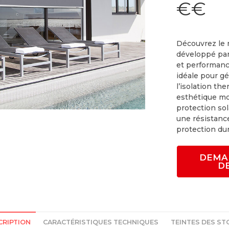
€€
Découvrez le
développé par 
et performanc
idéale pour gé
l’isolation t
esthétique mo
protection sola
une résistance
protection dur
DEMA
D
CRIPTION
CARACTÉRISTIQUES TECHNIQUES
TEINTES DES ST