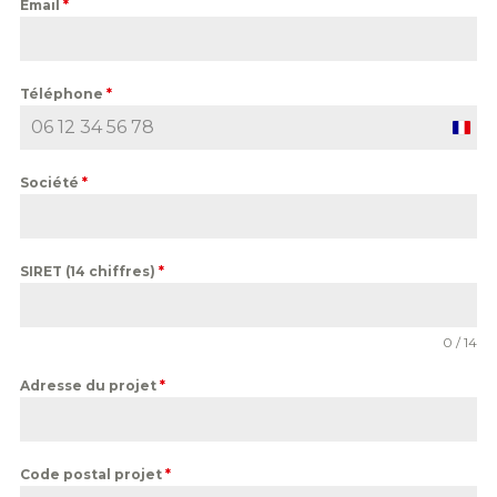
Email
*
Téléphone
*
F
r
a
Société
*
n
c
e
+
SIRET (14 chiffres)
*
3
3
0 / 14
Adresse du projet
*
Code postal projet
*