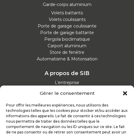
Garde-corps aluminium
Volets battants
Volets coulissants
Porte de garage coulissante
Porte de garage battante
Pergola bioclimatique
Carport aluminium
Store de fenêtre
Automatisme & Motorisation
A propos de SIB
L’entreprise
Nos catalogues
Gérer le consentement
Parcours d'achat
Nos garanties
Pour offrir les meilleures expériences, nous utilisons des
Nos offres d’emploi
technologies telles que les cookies pour stocker et/ou accéder aux
Actualités
informations des appareils. Le fait de consentir à ces technologies
nous permettra de traiter des données telles que le
comportement de navigation ou les ID uniques sur ce site. Le fait
Inspirez-vous
de ne pas consentir ou de retirer son consentement peut avoir un