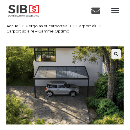
Accueil
>
Pergolas et carports alu
>
Carport alu
>
Carport solaire – Gamme Optimo
🔍