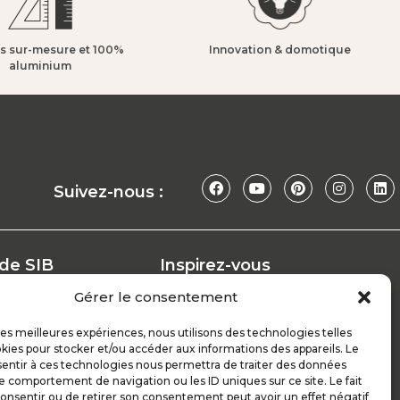
s sur-mesure et 100%
Innovation & domotique​
aluminium​
Suivez-nous :
 de SIB
Inspirez-vous
Nos conseils
Gérer le consentement
Réalisations
at
Configurateur
 les meilleures expériences, nous utilisons des technologies telles
kies pour stocker et/ou accéder aux informations des appareils. Le
Demande de devis
sentir à ces technologies nous permettra de traiter des données
ploi
Parrain d’excellence
le comportement de navigation ou les ID uniques sur ce site. Le fait
onsentir ou de retirer son consentement peut avoir un effet négatif