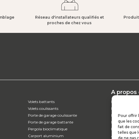
mblage​
Réseau d'installateurs qualifiés et
Produit
proches de chez vous​
A propos
Volets battants
L’entreprise
Volets coulissants
Nos catalogues
Porte de garage coulissante
Parcours d'ach
Pour offrir
que les coo
Porte de garage battante
Nos garanties
fait de con
Pergola bioclimatique
Nos offres d’em
telles que 
Carport aluminium
Actualités
de ne pas c