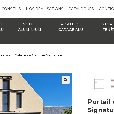
& CONSEILS
NOS RÉALISATIONS
CATALOGUES
CONFI
T
VOLET
PORTE DE
STOR
LU
ALUMINIUM
GARAGE ALU
FENÊ
coulissant Caladea – Gamme Signature
🔍
Portail
Signatu