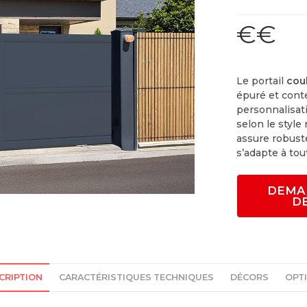
€€
Le portail
cou
épuré et conte
personnalisat
selon le style
assure robustes
s’adapte à tou
DEMA
D
CRIPTION
CARACTÉRISTIQUES TECHNIQUES
DÉCORS
OPT