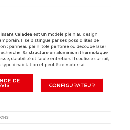
lissant Caladea
est un modèle
plein
au
design
mporain. Il se distingue par ses possibilités de
ion : panneau
plein,
tôle perforée ou découpe laser
 recherché. Sa
structure
en
aluminium thermolaqué
se, durabilité et faible entretien. Il coulisse sur rail,
t type d’habitation et peut être motorisé.
NDE DE
EVIS
CONFIGURATEUR
IONS