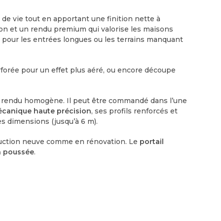
de vie tout en apportant une finition nette à
sion et un rendu premium qui valorise les maisons
te pour les entrées longues ou les terrains manquant
erforée pour un effet plus aéré, ou encore découpe
un rendu homogène. Il peut être commandé dans l’une
canique haute précision
, ses profils renforcés et
es dimensions (jusqu’à 6 m).
truction neuve comme en rénovation. Le
portail
on poussée
.