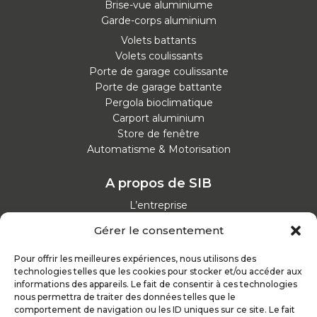
Brise-vue aluminiume
Garde-corps aluminium
Volets battants
Volets coulissants
Porte de garage coulissante
Porte de garage battante
Pergola bioclimatique
Carport aluminium
Store de fenêtre
Automatisme & Motorisation
A propos de SIB
L’entreprise
Nos catalogues
Gérer le consentement
Parcours d'achat
Nos garanties
Pour offrir les meilleures expériences, nous utilisons des
Nos offres d’emploi
technologies telles que les cookies pour stocker et/ou accéder aux
Actualités
informations des appareils. Le fait de consentir à ces technologies
nous permettra de traiter des données telles que le
comportement de navigation ou les ID uniques sur ce site. Le fait