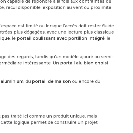
ion capable de répondre à la fois aux
contraintes du
te, recul disponible, exposition au vent ou proximité
space est limité ou lorsque l’accès doit rester fluide
trées plus dégagées, avec une lecture plus classique
pique
, le
portail coulissant avec portillon intégré
, le
tage des regards, tandis qu’un modèle ajouré ou semi-
termédiaire intéressante.
Un portail alu bien choisi
n aluminium
, du
portail de maison
ou encore du
st pas traité ici comme un produit unique, mais
 Cette logique permet de construire un projet