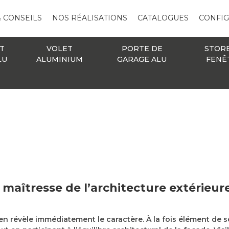
& CONSEILS
NOS RÉALISATIONS
CATALOGUES
CONFI
T
VOLET
PORTE DE
STOR
LU
ALUMINIUM
GARAGE ALU
FENÊ
 maîtresse de l’architecture extérieur
t en révèle immédiatement le caractère. À la fois élément de 