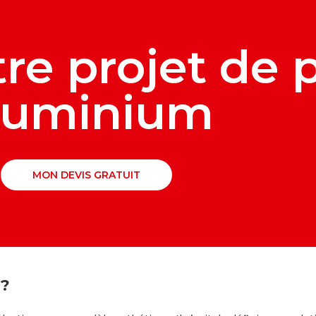
re projet de p
luminium
MON DEVIS GRATUIT
 ?