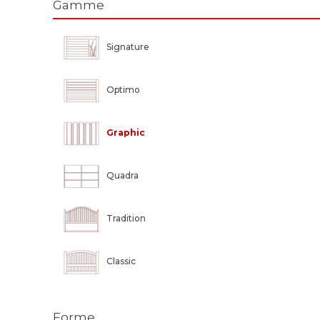
Gamme
Ajouré
Portail battant
Signature
Optimo
Graphic
Quadra
Tradition
Classic
Forme