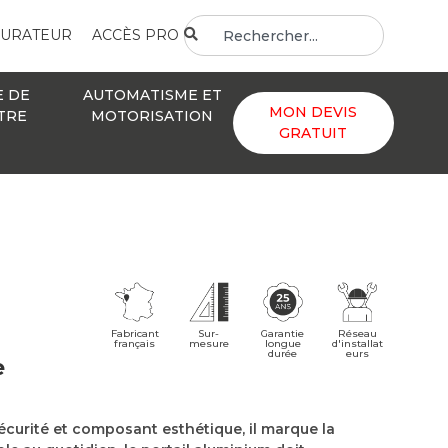
GURATEUR
ACCÈS PRO
E DE
AUTOMATISME ET
MON DEVIS
TRE
MOTORISATION
GRATUIT
Fabricant
Sur-
Réseau
Garantie
français
mesure
d'installat
longue
eurs
durée
e
sécurité et composant esthétique, il marque la