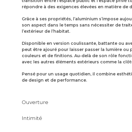
transition entre l’espace public et l’espace privé to
répondre à des exigences élevées en matière de dura
Grâce à ses propriétés, l’aluminium s’impose aujou
son aspect dans le temps sans nécessiter de traite
l’extérieur de l’habitat.
Disponible en version coulissante, battante ou avec 
peut être ajouré pour laisser passer la lumière ou
couleurs et de finitions. Au-delà de son rôle foncti
avec les autres éléments extérieurs comme la clôtu
Pensé pour un usage quotidien, il combine esthétis
de design et de performance.
Ouverture
Intimité
Portail coulissant