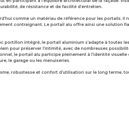
ut en participant à l’équilibre architectural de la façade. Vis
bilité, de résistance et de facilité d’entretien.
rd’hui comme un matériau de référence pour les portails. Il n
ment contraignant. Le portail alu offre ainsi une solution fi
portillon intégré, le portail aluminium s’adapte à toutes les 
 plein pour préserver l’intimité, avec de nombreuses possibil
onnel, le portail alu participe pleinement à l’identité visuell
re, le garage ou les menuiseries.
me, robustesse et confort d’utilisation sur le long terme, t