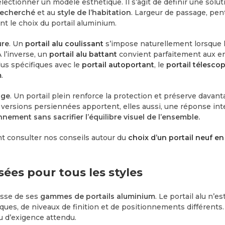
ectionner un modèle esthétique. Il s’agit de définir une solut
 recherché
et au
style de l’habitation
. Largeur de passage, pen
t le choix du portail aluminium.
ure
. Un
portail alu coulissant
s’impose naturellement lorsque l’e
 l’inverse, un
portail alu battant
convient parfaitement aux en
us spécifiques avec le
portail autoportant
, le
portail télesco
m
.
age
. Un portail plein renforce la protection et préserve davan
Les versions persiennées apportent, elles aussi, une réponse in
ement sans sacrifier l’équilibre visuel de l’ensemble.
t consulter nos conseils autour du
choix d’un portail neuf e
ées pour tous les styles
hesse de ses
gammes de portails aluminium
. Le portail alu n’e
ues, de niveaux de finition et de positionnements différents.
u d’exigence attendu.