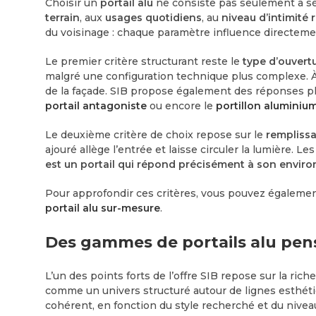
Choisir un
portail alu
ne consiste pas seulement à sél
terrain
, aux
usages quotidiens
, au
niveau d’intimité
du voisinage : chaque paramètre influence directemen
Le premier critère structurant reste le
type d’ouvert
malgré une configuration technique plus complexe. À
de la façade. SIB propose également des réponses pl
portail antagoniste
ou encore le
portillon aluminiu
Le deuxième critère de choix repose sur le
rempliss
ajouré allège l’entrée et laisse circuler la lumière. 
est un portail qui répond précisément à son environn
Pour approfondir ces critères, vous pouvez égalemen
portail alu sur-mesure
.
Des gammes de portails alu pens
L’un des points forts de l’offre SIB repose sur la ric
comme un univers structuré autour de lignes esthétiq
cohérent, en fonction du style recherché et du nivea