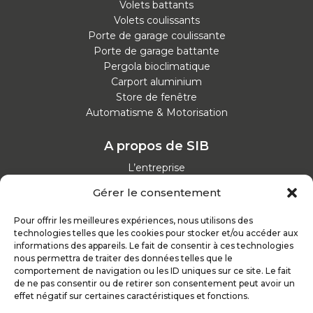
Volets battants
Volets coulissants
Porte de garage coulissante
Porte de garage battante
Pergola bioclimatique
Carport aluminium
Store de fenêtre
Automatisme & Motorisation
A propos de SIB
L’entreprise
Nos catalogues
Gérer le consentement
Parcours d'achat
Nos garanties
Pour offrir les meilleures expériences, nous utilisons des
Nos offres d’emploi
technologies telles que les cookies pour stocker et/ou accéder aux
Actualités
informations des appareils. Le fait de consentir à ces technologies
nous permettra de traiter des données telles que le
comportement de navigation ou les ID uniques sur ce site. Le fait
Inspirez-vous
de ne pas consentir ou de retirer son consentement peut avoir un
effet négatif sur certaines caractéristiques et fonctions.
Nos conseils