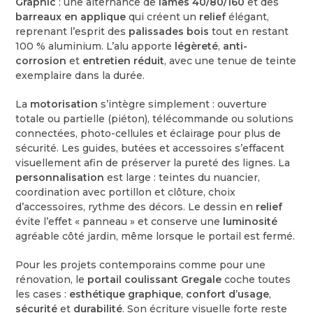
Graphic
: une alternance de
lames 40/80/160
et des
barreaux en applique
qui créent un
relief
élégant,
reprenant l’esprit des
palissades bois
tout en restant
100 % aluminium. L’alu apporte
légèreté
,
anti-
corrosion
et
entretien réduit
, avec une tenue de teinte
exemplaire dans la durée.
La
motorisation
s’intègre simplement : ouverture
totale ou partielle (piéton), télécommande ou solutions
connectées, photo-cellules et éclairage pour plus de
sécurité. Les guides, butées et accessoires s’effacent
visuellement afin de préserver la pureté des lignes. La
personnalisation
est large : teintes du nuancier,
coordination avec portillon et clôture, choix
d’accessoires, rythme des décors. Le dessin en
relief
évite l’effet « panneau » et conserve une
luminosité
agréable côté jardin, même lorsque le portail est fermé.
Pour les projets contemporains comme pour une
rénovation, le
portail coulissant Gregale
coche toutes
les cases :
esthétique graphique
,
confort d’usage
,
sécurité
et
durabilité
. Son écriture visuelle forte reste