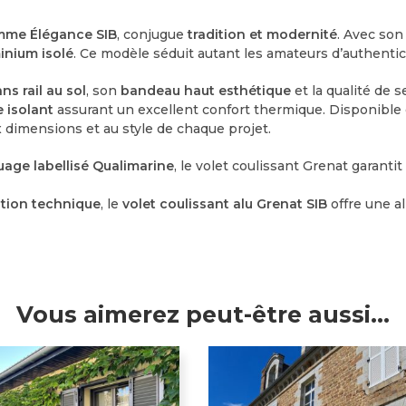
me Élégance SIB
, conjugue
tradition et modernité
. Avec so
inium isolé
. Ce modèle séduit autant les amateurs d’authenti
ns rail au sol
, son
bandeau haut esthétique
et la qualité de s
 isolant
assurant un excellent confort thermique. Disponible
 dimensions et au style de chaque projet.
age labellisé Qualimarine
, le volet coulissant Grenat garanti
ation technique
, le
volet coulissant alu Grenat SIB
offre une al
Vous aimerez peut-être aussi…