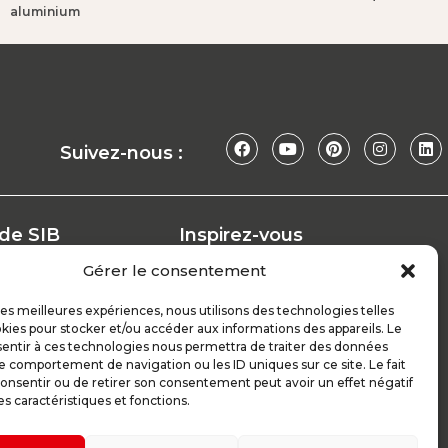
aluminium​
Suivez-nous :
 de SIB
Inspirez-vous
Nos conseils
Gérer le consentement
Réalisations
at
Configurateur
 les meilleures expériences, nous utilisons des technologies telles
kies pour stocker et/ou accéder aux informations des appareils. Le
Demande de devis
sentir à ces technologies nous permettra de traiter des données
ploi
Parrain d’excellence
le comportement de navigation ou les ID uniques sur ce site. Le fait
onsentir ou de retirer son consentement peut avoir un effet négatif
es caractéristiques et fonctions.