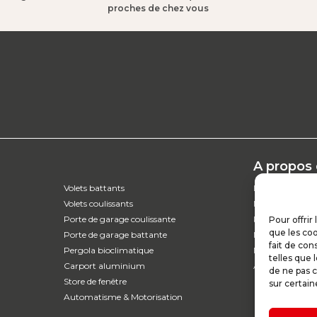
proches de chez vous​
A propos
Volets battants
L’entreprise
Volets coulissants
Nos catalogues
Porte de garage coulissante
Parcours d'ach
Pour offrir
que les coo
Porte de garage battante
Nos garanties
fait de con
Pergola bioclimatique
Nos offres d’em
telles que 
Carport aluminium
Actualités
de ne pas c
Store de fenêtre
sur certain
Automatisme & Motorisation