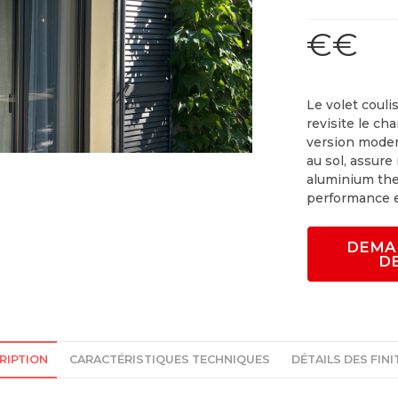
€€
Le volet coul
revisite le ch
version modern
au sol, assure
aluminium the
performance e
DEMA
D
RIPTION
CARACTÉRISTIQUES TECHNIQUES
DÉTAILS DES FINI