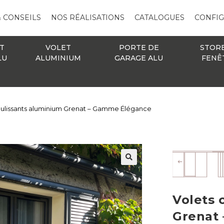
& CONSEILS
NOS RÉALISATIONS
CATALOGUES
CONFI
T
VOLET
PORTE DE
STOR
LU
ALUMINIUM
GARAGE ALU
FENÊ
oulissants aluminium Grenat – Gamme Élégance
🔍
Volets 
Grenat