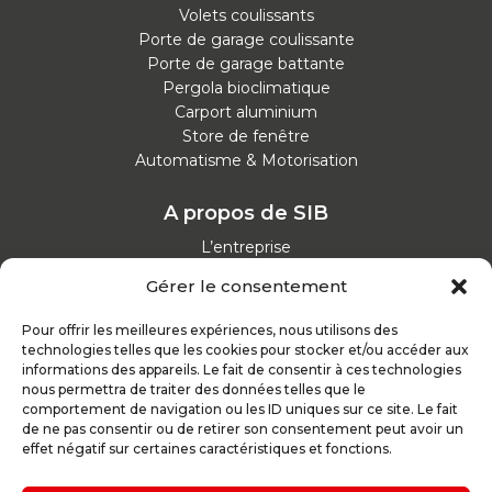
Volets coulissants
Porte de garage coulissante
Porte de garage battante
Pergola bioclimatique
Carport aluminium
Store de fenêtre
Automatisme & Motorisation
A propos de SIB
L’entreprise
Nos catalogues
Gérer le consentement
Parcours d'achat
Nos garanties
Pour offrir les meilleures expériences, nous utilisons des
Nos offres d’emploi
technologies telles que les cookies pour stocker et/ou accéder aux
Actualités
informations des appareils. Le fait de consentir à ces technologies
nous permettra de traiter des données telles que le
comportement de navigation ou les ID uniques sur ce site. Le fait
Inspirez-vous
de ne pas consentir ou de retirer son consentement peut avoir un
effet négatif sur certaines caractéristiques et fonctions.
Nos conseils
Réalisations