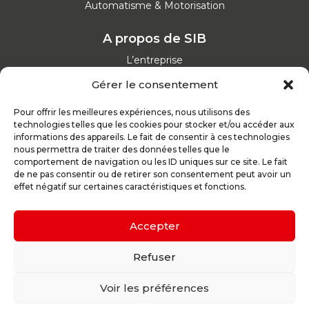
Automatisme & Motorisation
A propos de SIB
L’entreprise
Nos catalogues
Gérer le consentement
Parcours d'achat
Nos garanties
Pour offrir les meilleures expériences, nous utilisons des
Nos offres d’emploi
technologies telles que les cookies pour stocker et/ou accéder aux
Actualités
informations des appareils. Le fait de consentir à ces technologies
nous permettra de traiter des données telles que le
comportement de navigation ou les ID uniques sur ce site. Le fait
Inspirez-vous
de ne pas consentir ou de retirer son consentement peut avoir un
effet négatif sur certaines caractéristiques et fonctions.
Nos conseils
Réalisations
Configurateur
Accepter
Demande de devis
Parrain d’excellence
Refuser
Voir les préférences
Plan du site
Mentions légales