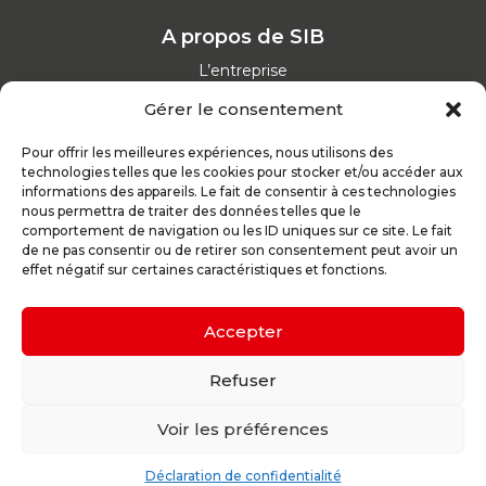
A propos de SIB
L’entreprise
Nos catalogues
Gérer le consentement
Parcours d'achat
Nos garanties
Pour offrir les meilleures expériences, nous utilisons des
Nos offres d’emploi
technologies telles que les cookies pour stocker et/ou accéder aux
Actualités
informations des appareils. Le fait de consentir à ces technologies
nous permettra de traiter des données telles que le
comportement de navigation ou les ID uniques sur ce site. Le fait
Inspirez-vous
de ne pas consentir ou de retirer son consentement peut avoir un
effet négatif sur certaines caractéristiques et fonctions.
Nos conseils
Réalisations
Configurateur
Accepter
Demande de devis
Parrain d’excellence
Refuser
Voir les préférences
Plan du site
Mentions légales
Politique de confidentialité
Déclaration de confidentialité