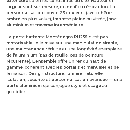
extérieure
selon les contraintes du site.
Hauteur
et
largeur
sont
sur-mesure
, en
neuf
ou
rénovation
. La
personnalisation
couvre
23 couleurs
(avec
chêne
ambré
en plus-value),
imposte
pleine ou vitrée,
jonc
aluminium
et
traverse intermédiaire
.
La porte battante Monténégro RH255
n’est
pas
motorisable
; elle mise sur une
manipulation simple
,
une
maintenance réduite
et une
longévité
exemplaire
de l’
aluminium
(pas de rouille, pas de peinture
récurrente). L’ensemble offre un
rendu haut de
gamme
, cohérent avec les
portails
et
menuiseries
de
la maison.
Design structuré
,
lumière naturelle
,
isolation
,
sécurité
et
personnalisation avancée
— une
porte aluminium
qui conjugue
style
et
usage
au
quotidien.