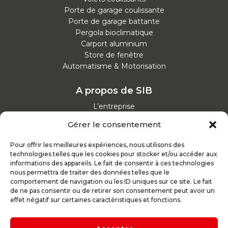
Porte de garage coulissante
Porte de garage battante
Pergola bioclimatique
Carport aluminium
Store de fenêtre
Automatisme & Motorisation
A propos de SIB
L’entreprise
Nos catalogues
Gérer le consentement
Parcours d'achat
Nos garanties
Pour offrir les meilleures expériences, nous utilisons des
Nos offres d’emploi
technologies telles que les cookies pour stocker et/ou accéder aux
Actualités
informations des appareils. Le fait de consentir à ces technologies
nous permettra de traiter des données telles que le
comportement de navigation ou les ID uniques sur ce site. Le fait
Inspirez-vous
de ne pas consentir ou de retirer son consentement peut avoir un
effet négatif sur certaines caractéristiques et fonctions.
Nos conseils
Réalisations
Configurateur