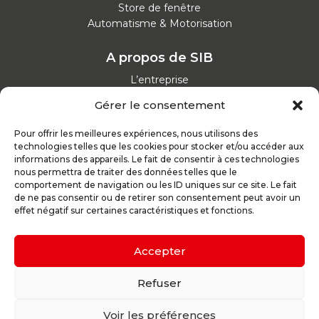
Store de fenêtre
Automatisme & Motorisation
A propos de SIB
L’entreprise
Nos catalogues
Gérer le consentement
Parcours d'achat
Nos garanties
Pour offrir les meilleures expériences, nous utilisons des
Nos offres d’emploi
technologies telles que les cookies pour stocker et/ou accéder aux
Actualités
informations des appareils. Le fait de consentir à ces technologies
nous permettra de traiter des données telles que le
comportement de navigation ou les ID uniques sur ce site. Le fait
Inspirez-vous
de ne pas consentir ou de retirer son consentement peut avoir un
effet négatif sur certaines caractéristiques et fonctions.
Nos conseils
Réalisations
Configurateur
Accepter
Demande de devis
Parrain d’excellence
Refuser
Voir les préférences