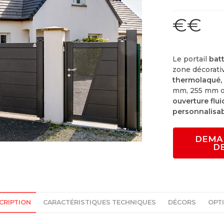
€€
Le portail
bat
zone décorati
thermolaqué,
mm, 255 mm 
ouverture flu
personnalisa
DEMA
D
CRIPTION
CARACTÉRISTIQUES TECHNIQUES
DÉCORS
OPT