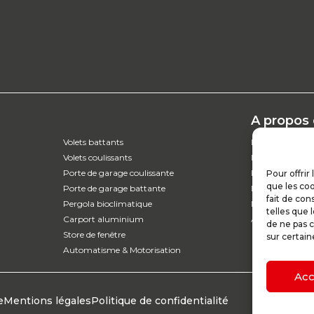
A propos
Volets battants
L’entreprise
Volets coulissants
Nos catalogues
Porte de garage coulissante
Parcours d'ach
Pour offrir
que les coo
Porte de garage battante
Nos garanties
fait de con
Pergola bioclimatique
Nos offres d’em
telles que 
Carport aluminium
Actualités
de ne pas c
Store de fenêtre
sur certain
Automatisme & Motorisation
Acc
e
Mentions légales
Politique de confidentialité