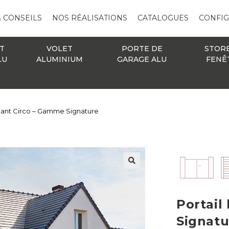
& CONSEILS
NOS RÉALISATIONS
CATALOGUES
CONFI
T
VOLET
PORTE DE
STOR
LU
ALUMINIUM
GARAGE ALU
FENÊ
ttant Circo – Gamme Signature
🔍
Portail
Signatu