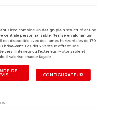
tant Circo
combine un
design plein
structuré et une
ve centrale
personnalisable.
Réalisé en
aluminium
il est disponible avec des
lames
horizontales de 170
ou
brise-vent.
Les deux vantaux offrent une
ide
vers l’intérieur ou l’extérieur. Motorisable et
ble,
il valorise chaque façade.
NDE DE
EVIS
CONFIGURATEUR
IONS