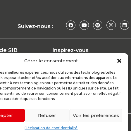
Suivez-nous :
 de SIB
Inspirez-vous
Nos conseils
Gérer le consentement
Réalisations
at
Configurateur
 les meilleures expériences, nous utilisons des technologies telles
kies pour stocker et/ou accéder aux informations des appareils. Le
Demande de devis
sentir à ces technologies nous permettra de traiter des données
ploi
Parrain d’excellence
le comportement de navigation ou les ID uniques sur ce site. Le fait
onsentir ou de retirer son consentement peut avoir un effet négatif
es caractéristiques et fonctions.
epter
Refuser
Voir les préférences
Déclaration de confidentialité