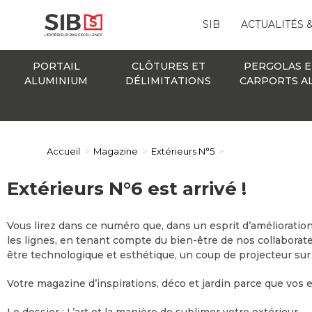
SIB
ACTUALITÉS 
PORTAIL
CLÔTURES ET
PERGOLAS E
ALUMINIUM
DÉLIMITATIONS
CARPORTS A
Accueil
>
Magazine
>
Extérieurs N°5
>
Extérieurs N°6 est arrivé !
Vous lirez dans ce numéro que, dans un esprit d’amélioratio
les lignes, en tenant compte du bien-être de nos collaborat
être technologique et esthétique, un coup de projecteur s
Votre magazine d’inspirations, déco et jardin parce que vos e
Le dossier : L’art et la manière de sublimer votre extérieur.