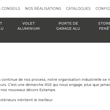
& CONSEILS
NOS RÉALISATIONS
CATALOGUES
CONFI
T
VOLET
PORTE DE
STOR
LU
ALUMINIUM
GARAGE ALU
FENÊ
n continue de nos process, notre organisation industrielle se 
eurs. C’est une démarche RSE qui nous engage, plus que jamais
ur nos nouveaux décors Estampe.
xtérieurs méritent le meilleur.