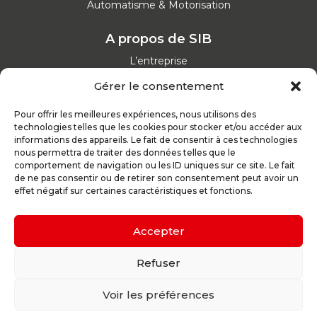
Automatisme & Motorisation
A propos de SIB
L’entreprise
Nos catalogues
Gérer le consentement
Parcours d'achat
Nos garanties
Pour offrir les meilleures expériences, nous utilisons des
Nos offres d’emploi
technologies telles que les cookies pour stocker et/ou accéder aux
Actualités
informations des appareils. Le fait de consentir à ces technologies
nous permettra de traiter des données telles que le
comportement de navigation ou les ID uniques sur ce site. Le fait
Inspirez-vous
de ne pas consentir ou de retirer son consentement peut avoir un
effet négatif sur certaines caractéristiques et fonctions.
Nos conseils
Réalisations
Configurateur
Accepter
Demande de devis
Parrain d’excellence
Refuser
Voir les préférences
Plan du site
Mentions légales