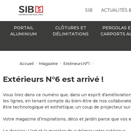
SIB
ACTUALITÉS 
PORTAIL
CLÔTURES ET
PERGOLAS E
ALUMINIUM
DÉLIMITATIONS
CARPORTS A
Accueil
>
Magazine
>
Extérieurs N°1
>
Extérieurs N°6 est arrivé !
Vous lirez dans ce numéro que, dans un esprit d’amélioratio
les lignes, en tenant compte du bien-être de nos collaborat
être technologique et esthétique, un coup de projecteur s
Votre magazine d’inspirations, déco et jardin parce que vos e
Le dossier : L’art et la manière de sublimer votre extérieur.