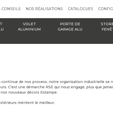
& CONSEILS
NOS RÉALISATIONS
CATALOGUES
CONFI
T
VOLET
PORTE DE
STOR
LU
ALUMINIUM
GARAGE ALU
FENÊ
n continue de nos process, notre organisation industrielle se 
eurs. C’est une démarche RSE qui nous engage, plus que jamais
ur nos nouveaux décors Estampe.
xtérieurs méritent le meilleur.