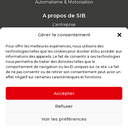
Automatisme & Motorisation
A propos de SIB
L’entreprise
Nos catalogues
Gérer le consentement
Parcours d'achat
Nos garanties
Pour offrir les meilleures expériences, nous utilisons des
Nos offres d’emploi
technologies telles que les cookies pour stocker et/ou accéder aux
Actualités
informations des appareils. Le fait de consentir à ces technologies
nous permettra de traiter des données telles que le
comportement de navigation ou les ID uniques sur ce site. Le fait
Inspirez-vous
de ne pas consentir ou de retirer son consentement peut avoir un
effet négatif sur certaines caractéristiques et fonctions.
Nos conseils
Réalisations
Configurateur
Accepter
Demande de devis
Parrain d’excellence
Refuser
Voir les préférences
Plan du site
Mentions légales