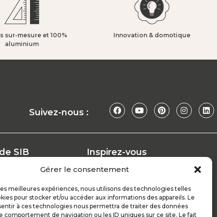
s sur-mesure et 100%
Innovation & domotique​
aluminium​
Suivez-nous :
 de SIB
Inspirez-vous
Nos conseils
Gérer le consentement
Réalisations
at
Configurateur
 les meilleures expériences, nous utilisons des technologies telles
kies pour stocker et/ou accéder aux informations des appareils. Le
Demande de devis
sentir à ces technologies nous permettra de traiter des données
ploi
Parrain d’excellence
le comportement de navigation ou les ID uniques sur ce site. Le fait