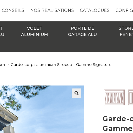
& CONSEILS
NOS RÉALISATIONS
CATALOGUES
CONFI
T
VOLET
PORTE DE
STOR
LU
ALUMINIUM
GARAGE ALU
FENÊ
ium
>
Garde-corps aluminium Sirocco – Gamme Signature
🔍
Garde-c
Gamme 