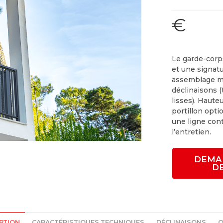
€
Le garde-corp
et une signat
assemblage mo
déclinaisons (
lisses). Haut
portillon opti
une ligne con
l’entretien.
DEMA
D
PTION
CARACTÉRISTIQUES TECHNIQUES
DÉCLINAISONS
O