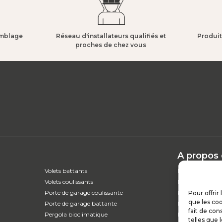
mblage​
Réseau d'installateurs qualifiés et
Produit
proches de chez vous​
A propos
Volets battants
L’entreprise
Volets coulissants
Nos catalogues
Porte de garage coulissante
Parcours d'ach
Pour offrir
que les coo
Porte de garage battante
Nos garanties
fait de con
Pergola bioclimatique
Nos offres d’em
telles que 