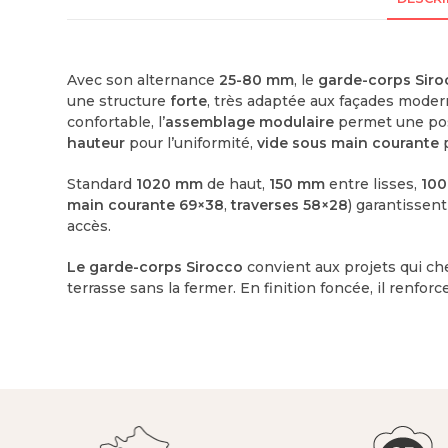
Avec son alternance
25-80 mm
, le
garde-corps Siro
une structure
forte
, très adaptée aux façades modern
confortable, l’
assemblage modulaire
permet une pos
hauteur
pour l’uniformité,
vide sous main courante
p
Standard
1020 mm
de haut,
150 mm
entre lisses,
10
main courante 69×38
,
traverses 58×28
) garantissent
accès.
Le garde-corps Sirocco
convient aux projets qui c
terrasse sans la fermer. En finition foncée, il renforc