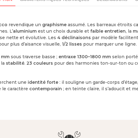
cco
revendique un
graphisme
assumé. Les barreaux étroits ca
es. L’
aluminium
est un choix durable et
faible entretien
, la
m
e nette et évolutive. Les
4 déclinaisons
par modèle facilitent
our plus d’aisance visuelle,
1/2 lisses
pour marquer une ligne.
0 mm
sous traverse basse ;
entraxe 1300–1800 mm
selon porté
 la
stabilité
.
23 couleurs
pour des harmonies ton-sur-ton ou c
herchent une
identité forte
: il souligne un garde-corps d’étag
e le caractère
contemporain
; en teinte claire, il s’adoucit et m