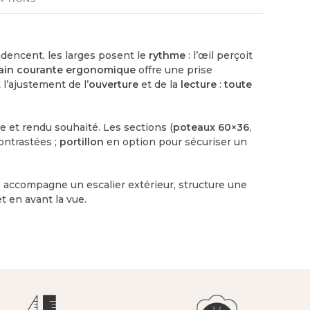
dencent, les larges posent le
rythme
: l’œil perçoit
ain courante ergonomique
offre une prise
 l’ajustement de l’
ouverture
et de la
lecture
:
toute
e et rendu souhaité. Les sections (
poteaux 60×36
,
ontrastées ;
portillon
en option pour sécuriser un
e, accompagne un escalier extérieur, structure une
et en avant la vue.