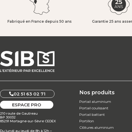
Fabriqué en France depuis 50 ans​
Garantie 25 ans asse
Nos produits
02 51 63 02 71
Portail aluminium
ESPACE PRO
Portail coulissant
210 route de Gautreau
Portail battant
BP 30032
Portillon
85291 Mortagne-sur-Sèvre CEDEX
Clôtures aluminium
Du lundi au jeudi de 8h à 12h –