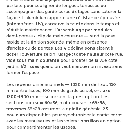
parfaite pour souligner de longues terrasses ou
accompagner des garde-corps d’étages sans saturer la
façade. L’
aluminium
apporte une
résistance
éprouvée
(intempéries, UV), conserve la
teinte
dans le temps et
réduit la maintenance. L’
assemblage par modules
—
demi-poteaux, clip de main courante — rend la pose
rapide et la finition soignée, même en présence
d’angles ou de pentes. Les
4 déclinaisons
aident à
doser l’
ouverture
selon l’usage :
toute hauteur
côté rue,
vide sous main courante
pour profiter de la vue côté
jardin,
1/2 lisses
quand on veut marquer un niveau sans
fermer l’espace.
Les repères dimensionnels —
1020 mm
de haut,
150
mm
entre lisses,
100 mm
de garde au sol,
entraxe
1300–1800 mm
— sécurisent la prescription. Les
sections
poteaux 60×36
,
main courante 69×38
,
traverses 58×28
assurent la
rigidité
générale.
23
couleurs
disponibles pour synchroniser le garde-corps
avec les menuiseries et les volets ;
portillon
en option
pour compartimenter les usages.