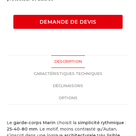
DEMANDE DE DEVIS
DESCRIPTION
CARACTÉRISTIQUES TECHNIQUES
DÉCLINAISONS
OPTIONS
Le
garde-corps Marin
choisit la
simplicité rythmique
:
25-40-80 mm
. Le motif, moins contrasté qu’Autan,
s’inscrit dans une logique
architecturale
très
lisible
,