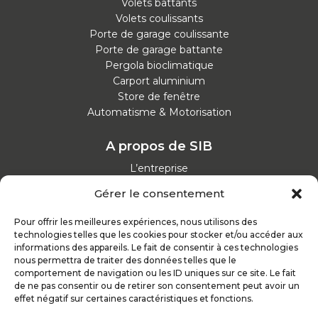
Volets battants
Volets coulissants
Porte de garage coulissante
Porte de garage battante
Pergola bioclimatique
Carport aluminium
Store de fenêtre
Automatisme & Motorisation
A propos de SIB
L’entreprise
Nos catalogues
Gérer le consentement
Parcours d'achat
Nos garanties
Pour offrir les meilleures expériences, nous utilisons des
Nos offres d’emploi
technologies telles que les cookies pour stocker et/ou accéder aux
Actualités
informations des appareils. Le fait de consentir à ces technologies
nous permettra de traiter des données telles que le
comportement de navigation ou les ID uniques sur ce site. Le fait
Inspirez-vous
de ne pas consentir ou de retirer son consentement peut avoir un
effet négatif sur certaines caractéristiques et fonctions.
Nos conseils
Réalisations