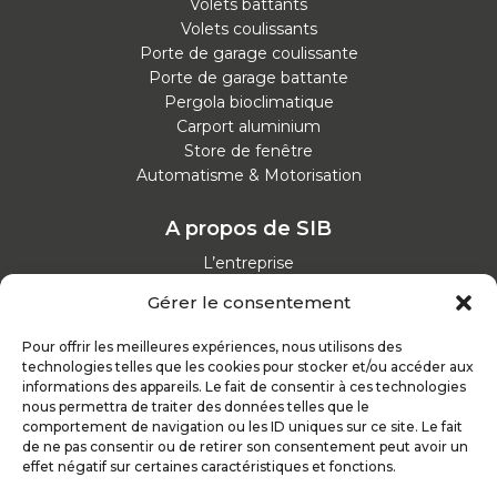
Volets battants
Volets coulissants
Porte de garage coulissante
Porte de garage battante
Pergola bioclimatique
Carport aluminium
Store de fenêtre
Automatisme & Motorisation
A propos de SIB
L’entreprise
Nos catalogues
Gérer le consentement
Parcours d'achat
Nos garanties
Pour offrir les meilleures expériences, nous utilisons des
Nos offres d’emploi
technologies telles que les cookies pour stocker et/ou accéder aux
Actualités
informations des appareils. Le fait de consentir à ces technologies
nous permettra de traiter des données telles que le
comportement de navigation ou les ID uniques sur ce site. Le fait
Inspirez-vous
de ne pas consentir ou de retirer son consentement peut avoir un
effet négatif sur certaines caractéristiques et fonctions.
Nos conseils
Réalisations