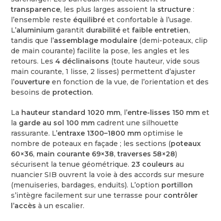
transparence
, les plus larges assoient la
structure
:
l’ensemble reste
équilibré
et confortable à l’usage.
L’
aluminium
garantit
durabilité
et
faible entretien
,
tandis que l’
assemblage modulaire
(demi-poteaux, clip
de main courante) facilite la pose, les angles et les
retours. Les
4 déclinaisons
(toute hauteur, vide sous
main courante, 1 lisse, 2 lisses) permettent d’ajuster
l’
ouverture
en fonction de la vue, de l’orientation et des
besoins de
protection
.
La
hauteur standard 1020 mm
, l’
entre-lisses 150 mm
et
la
garde au sol 100 mm
cadrent une silhouette
rassurante. L’
entraxe 1300–1800 mm
optimise le
nombre de poteaux en façade ; les sections (
poteaux
60×36
,
main courante 69×38
,
traverses 58×28
)
sécurisent la tenue géométrique.
23 couleurs
au
nuancier SIB ouvrent la voie à des accords sur mesure
(menuiseries, bardages, enduits). L’option
portillon
s’intègre facilement sur une terrasse pour
contrôler
l’accès
à un escalier.