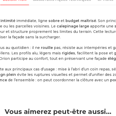
:
intimité
immédiate, ligne
sobre
et
budget maîtrisé
. Son prin
e ou les parcelles voisines. Le
calepinage large
apporte une
eur et structure proprement les limites du terrain. Cette lectu
er la façade sans la surcharger.
lus au quotidien : il ne
rouille
pas, résiste aux intempéries et g
lens. Les profils alu, légers mais
rigides
, facilitent la pose e
Orion participe au confort, tout en préservant une façade
élé
pte aux principaux cas d’usage : mise à l’abri d’un coin repas, 
ign plein
évite les ruptures visuelles et permet d’unifier des
ence
de l’ensemble : on peut coordonner la clôture avec un
por
Vous aimerez peut-être aussi…