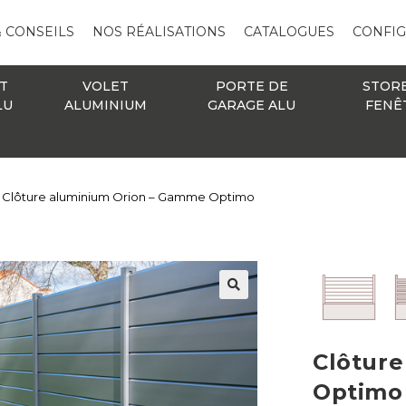
& CONSEILS
NOS RÉALISATIONS
CATALOGUES
CONFI
T
VOLET
PORTE DE
STOR
LU
ALUMINIUM
GARAGE ALU
FENÊ
Clôture aluminium Orion – Gamme Optimo
🔍
Clôtur
Optimo