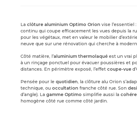
La
clôture aluminium Optimo Orion
vise l’essentiel 
continu qui coupe efficacement les vues depuis la ru
pour les végétaux, met en valeur le mobilier d’extéri
neuve que sur une rénovation qui cherche à modernis
Côté matière, l’
aluminium thermolaqué
est un vrai p
à un rinçage ponctuel pour évacuer poussières et pol
distances. En périmètre exposé, l’effet
coupe-vue
d’
Pensée pour le
quotidien
, la clôture alu Orion s’ada
technique, ou
occultation
franche côté rue. Son
des
d’angle). La
gamme Optimo
simplifie aussi la
cohér
homogène côté rue comme côté jardin.