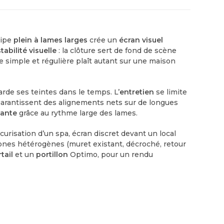
cipe
plein à lames larges
crée un
écran visuel
stabilité visuelle
: la clôture sert de fond de scène
re simple et régulière plaît autant sur une maison
arde ses teintes dans le temps. L’
entretien
se limite
t garantissent des alignements nets sur de longues
gante
grâce au rythme large des lames.
sécurisation d’un spa, écran discret devant un local
 zones hétérogènes (muret existant, décroché, retour
tail
et un
portillon
Optimo, pour un rendu