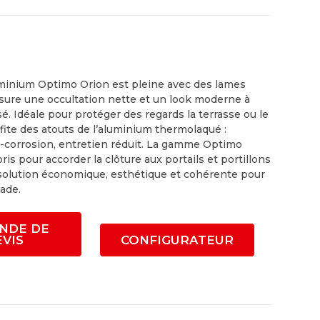
uminium Optimo Orion est pleine avec des lames
assure une occultation nette et un look moderne à
é. Idéale pour protéger des regards la terrasse ou le
rofite des atouts de l’aluminium thermolaqué :
ti-corrosion, entretien réduit. La gamme Optimo
ris pour accorder la clôture aux portails et portillons
 solution économique, esthétique et cohérente pour
çade.
NDE DE
EVIS
CONFIGURATEUR