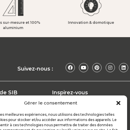
s sur-mesure et 100%
Innovation & domotique​
aluminium​
Suivez-nous :
 de SIB
Inspirez-vous
Nos conseils
Gérer le consentement
Réalisations
at
Configurateur
 les meilleures expériences, nous utilisons des technologies telles
kies pour stocker et/ou accéder aux informations des appareils. Le
Demande de devis
sentir à ces technologies nous permettra de traiter des données
ploi
Parrain d’excellence