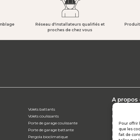
mblage​
Réseau d'installateurs qualifiés et
Produit
proches de chez vous​
A propos
Volets battants
L’entreprise
Volets coulissants
Nos catalogues
Porte de garage coulissante
Parcours d'ach
Pour offrir
que les coo
Porte de garage battante
Nos garanties
fait de con
Pergola bioclimatique
Nos offres d’em