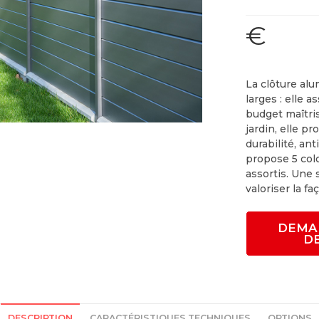
€
La clôture al
larges : elle 
budget maîtris
jardin, elle p
durabilité, an
propose 5 colo
assortis. Une
valoriser la fa
DEMA
D
DESCRIPTION
CARACTÉRISTIQUES TECHNIQUES
OPTIONS