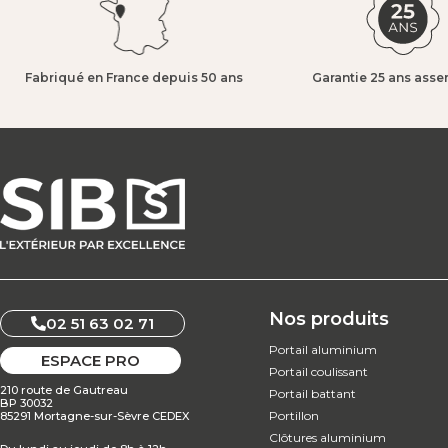
Fabriqué en France depuis 50 ans​
Garantie 25 ans asse
Nos produits
02 51 63 02 71
Portail aluminium
ESPACE PRO
Portail coulissant
210 route de Gautreau
Portail battant
BP 30032
Portillon
85291 Mortagne-sur-Sèvre CEDEX
Clôtures aluminium