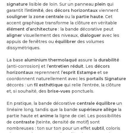
signature
lisible de loin. Sur un panneau
plein
qui
garantit l’
intimité
, des
décors horizontaux
viennent
souligner
la
zone centrale
ou la
partie haute
. Cet
accent graphique transforme la clôture en véritable
élément d’architecture
: la bande décorative peut
aligner
visuellement des niveaux,
dialoguer
avec les
appuis de fenêtres ou
équilibrer
des volumes
dissymétriques.
La base
aluminium thermolaqué
assure la
durabilité
(anti-corrosion) et l’
entretien réduit
. Les
décors
horizontaux
reprennent l’
esprit Estampe
et se
coordonnent naturellement avec les
portails Signature
décorés : un
fil esthétique
qui relie l’entrée, la clôture
et, si souhaité, des
brise-vues
ponctuels.
En pratique, la bande décorative
centrale
équilibre
un
linéaire long, tandis que la bande
supérieure
allège
la
partie haute et
anime
la ligne de ciel. Les possibilités
de
contraste
(teinte, densité de motif) sont
nombreuses : ton sur ton pour un effet
subtil
, coloris