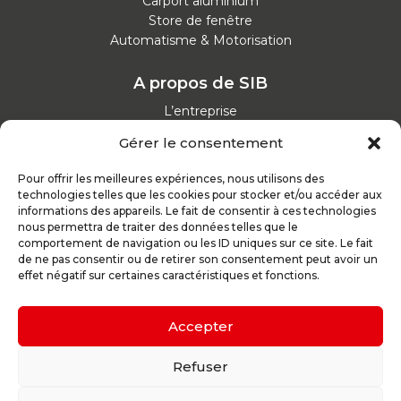
Carport aluminium
Store de fenêtre
Automatisme & Motorisation
A propos de SIB
L’entreprise
Nos catalogues
Gérer le consentement
Parcours d'achat
Nos garanties
Pour offrir les meilleures expériences, nous utilisons des
Nos offres d’emploi
technologies telles que les cookies pour stocker et/ou accéder aux
Actualités
informations des appareils. Le fait de consentir à ces technologies
nous permettra de traiter des données telles que le
comportement de navigation ou les ID uniques sur ce site. Le fait
Inspirez-vous
de ne pas consentir ou de retirer son consentement peut avoir un
effet négatif sur certaines caractéristiques et fonctions.
Nos conseils
Réalisations
Configurateur
Accepter
Demande de devis
Parrain d’excellence
Refuser