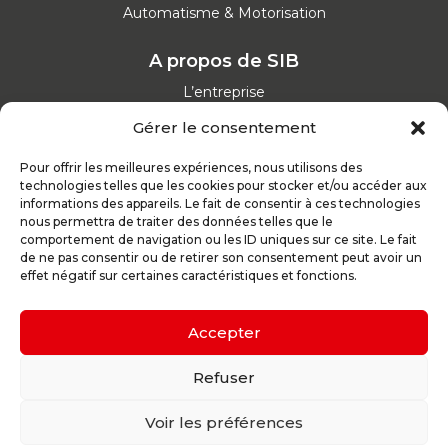
Automatisme & Motorisation
A propos de SIB
L’entreprise
Nos catalogues
Gérer le consentement
Parcours d'achat
Nos garanties
Pour offrir les meilleures expériences, nous utilisons des
Nos offres d’emploi
technologies telles que les cookies pour stocker et/ou accéder aux
Actualités
informations des appareils. Le fait de consentir à ces technologies
nous permettra de traiter des données telles que le
comportement de navigation ou les ID uniques sur ce site. Le fait
Inspirez-vous
de ne pas consentir ou de retirer son consentement peut avoir un
effet négatif sur certaines caractéristiques et fonctions.
Nos conseils
Réalisations
Configurateur
Accepter
Demande de devis
Parrain d’excellence
Refuser
Voir les préférences
Plan du site
Mentions légales