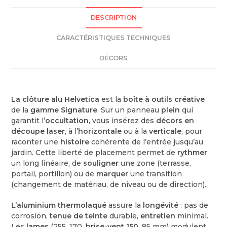
DESCRIPTION
CARACTÉRISTIQUES TECHNIQUES
DÉCORS
La clôture alu Helvetica
est la
boîte à outils créative
de la
gamme Signature
. Sur un panneau
plein
qui
garantit l’
occultation
, vous insérez des
décors en
découpe laser
, à l’
horizontale
ou à la
verticale
, pour
raconter une
histoire
cohérente de l’entrée jusqu’au
jardin. Cette liberté de placement permet de
rythmer
un long linéaire, de
souligner
une zone (terrasse,
portail, portillon) ou de
marquer
une transition
(changement de matériau, de niveau ou de direction).
L’
aluminium thermolaqué
assure la
longévité
: pas de
corrosion,
tenue de teinte
durable,
entretien
minimal.
Les
lames
(255, 170,
brise-vent 150
, 85 mm) modulent