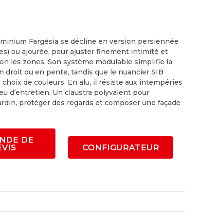
luminium Fargésia se décline en version persiennée
es) ou ajourée, pour ajuster finement intimité et
lon les zones. Son système modulable simplifie la
n droit ou en pente, tandis que le nuancier SIB
 choix de couleurs. En alu, il résiste aux intempéries
u d’entretien. Un claustra polyvalent pour
jardin, protéger des regards et composer une façade
NDE DE
EVIS
CONFIGURATEUR