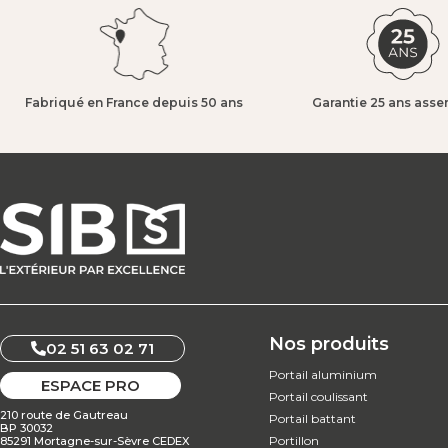
Fabriqué en France depuis 50 ans​
Garantie 25 ans asse
Nos produits
02 51 63 02 71
Portail aluminium
ESPACE PRO
Portail coulissant
210 route de Gautreau
Portail battant
BP 30032
Portillon
85291 Mortagne-sur-Sèvre CEDEX