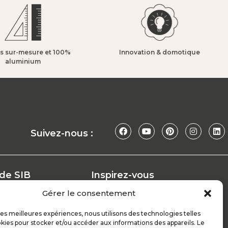
s sur-mesure et 100%
Innovation & domotique​
aluminium​
Suivez-nous :
 de SIB
Inspirez-vous
Nos conseils
Gérer le consentement
Réalisations
at
Configurateur
 les meilleures expériences, nous utilisons des technologies telles
kies pour stocker et/ou accéder aux informations des appareils. Le
Demande de devis