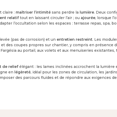
 claire :
maîtriser l’intimité
sans perdre la
lumière
. Deux conf
ent relatif
tout en laissant circuler l’air ; ou
ajourée
, lorsque l’
apter l’occultation selon les espaces : terrasse repas, spa, bo
levée (pas de corrosion) et un
entretien restreint
. Les module
 et des coupes propres sur chantier, y compris en présence 
argésia au portail, aux volets et aux menuiseries existantes,
t de relief
élégant : les lames inclinées accrochent la lumière
gagne en
légèreté
, idéal pour les zones de circulation, les jard
mposer des parcours fluides et de répondre aux exigences des