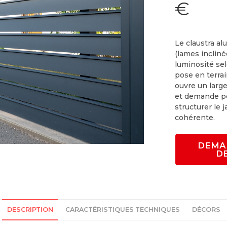
€
Le claustra a
(lames incliné
luminosité se
pose en terrai
ouvre un large
et demande pe
structurer le 
cohérente.
DEMA
D
DESCRIPTION
CARACTÉRISTIQUES TECHNIQUES
DÉCORS