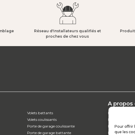
mblage​
Réseau d'installateurs qualifiés et
Produit
proches de chez vous​
A propos
Volets battants
L’entreprise
Volets coulissants
Nos catalogues
Porte de garage coulissante
Parcours d'ach
Pour offrir
que les coo
Porte de garage battante
Nos garanties