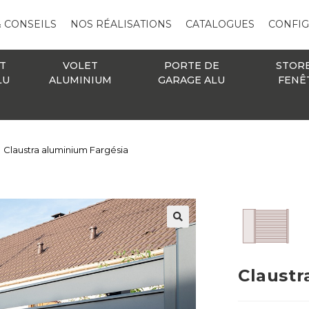
& CONSEILS
NOS RÉALISATIONS
CATALOGUES
CONFI
T
VOLET
PORTE DE
STOR
LU
ALUMINIUM
GARAGE ALU
FENÊ
Claustra aluminium Fargésia
🔍
Claustr