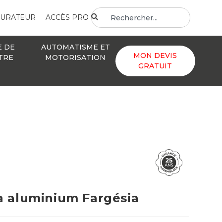
GURATEUR
ACCÈS PRO
E DE
AUTOMATISME ET
MON DEVIS
TRE
MOTORISATION
GRATUIT
a aluminium Fargésia