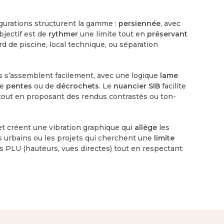
igurations structurent la gamme :
persiennée
, avec
objectif est de
rythmer
une limite tout en
préservant
rd de piscine, local technique, ou séparation
s s’assemblent facilement, avec une logique
lame
de
pentes
ou de
décrochets
. Le
nuancier SIB
facilite
 tout en proposant des rendus contrastés ou ton-
 et créent une vibration graphique qui
allège
les
ins urbains ou les projets qui cherchent une
limite
 PLU (hauteurs, vues directes) tout en respectant