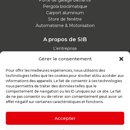
Pergola bioclimatique
Carport aluminium
Store de fenêtre
Automatisme & Motorisation
A propos de SIB
L’entreprise
Nos catalogues
Gérer le consentement
Parcours d'achat
Nos garanties
Pour offrir les meilleures expériences, nous utilisons des
Nos offres d’emploi
technologies telles que les cookies pour stocker et/ou accéder aux
Actualités
informations des appareils. Le fait de consentir à ces technologies
nous permettra de traiter des données telles que le
comportement de navigation ou les ID uniques sur ce site. Le fait
Inspirez-vous
de ne pas consentir ou de retirer son consentement peut avoir un
effet négatif sur certaines caractéristiques et fonctions.
Nos conseils
Réalisations
Configurateur
Accepter
Demande de devis
Parrain d’excellence