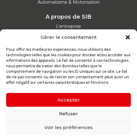
Automatisme & Motorisation
A propos de SIB
L’entreprise
Nos catalogues
Gérer le consentement
Parcours d'achat
Nos garanties
Pour offrir les meilleures expériences, nous utilisons des
Nos offres d’emploi
technologies telles que les cookies pour stocker et/ou accéder aux
Actualités
informations des appareils. Le fait de consentir à ces technologies
nous permettra de traiter des données telles que le
comportement de navigation ou les ID uniques sur ce site. Le fait
Inspirez-vous
de ne pas consentir ou de retirer son consentement peut avoir un
effet négatif sur certaines caractéristiques et fonctions.
Nos conseils
Réalisations
Configurateur
Accepter
Demande de devis
Parrain d’excellence
Refuser
Voir les préférences
Plan du site
Mentions légales