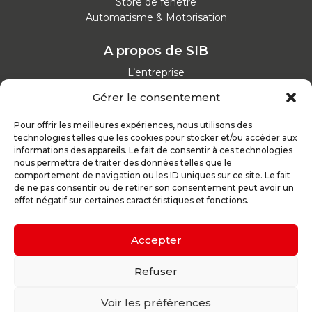
Store de fenêtre
Automatisme & Motorisation
A propos de SIB
L’entreprise
Nos catalogues
Gérer le consentement
Parcours d'achat
Nos garanties
Pour offrir les meilleures expériences, nous utilisons des
Nos offres d’emploi
technologies telles que les cookies pour stocker et/ou accéder aux
Actualités
informations des appareils. Le fait de consentir à ces technologies
nous permettra de traiter des données telles que le
comportement de navigation ou les ID uniques sur ce site. Le fait
Inspirez-vous
de ne pas consentir ou de retirer son consentement peut avoir un
effet négatif sur certaines caractéristiques et fonctions.
Nos conseils
Réalisations
Configurateur
Accepter
Demande de devis
Parrain d’excellence
Refuser
Voir les préférences