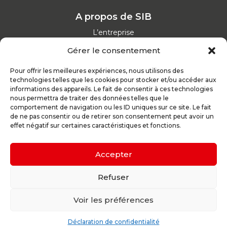
A propos de SIB
L’entreprise
Nos catalogues
Gérer le consentement
Parcours d'achat
Nos garanties
Pour offrir les meilleures expériences, nous utilisons des
Nos offres d’emploi
technologies telles que les cookies pour stocker et/ou accéder aux
Actualités
informations des appareils. Le fait de consentir à ces technologies
nous permettra de traiter des données telles que le
comportement de navigation ou les ID uniques sur ce site. Le fait
Inspirez-vous
de ne pas consentir ou de retirer son consentement peut avoir un
effet négatif sur certaines caractéristiques et fonctions.
Nos conseils
Réalisations
Configurateur
Accepter
Demande de devis
Parrain d’excellence
Refuser
Voir les préférences
Plan du site
Mentions légales
Politique de confidentialité
Déclaration de confidentialité