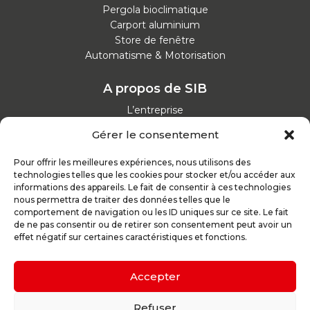
Pergola bioclimatique
Carport aluminium
Store de fenêtre
Automatisme & Motorisation
A propos de SIB
L’entreprise
Nos catalogues
Gérer le consentement
Parcours d'achat
Nos garanties
Pour offrir les meilleures expériences, nous utilisons des
Nos offres d’emploi
technologies telles que les cookies pour stocker et/ou accéder aux
Actualités
informations des appareils. Le fait de consentir à ces technologies
nous permettra de traiter des données telles que le
comportement de navigation ou les ID uniques sur ce site. Le fait
Inspirez-vous
de ne pas consentir ou de retirer son consentement peut avoir un
effet négatif sur certaines caractéristiques et fonctions.
Nos conseils
Réalisations
Configurateur
Accepter
Demande de devis
Parrain d’excellence
Refuser