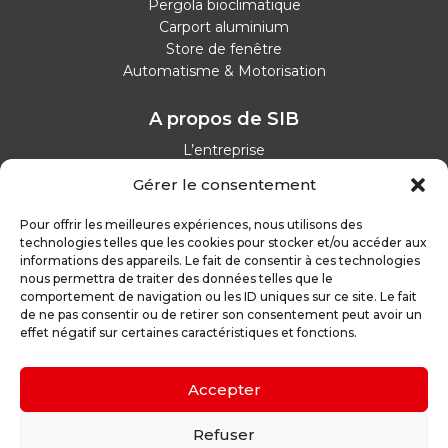
Pergola bioclimatique
Carport aluminium
Store de fenêtre
Automatisme & Motorisation
A propos de SIB
L’entreprise
Nos catalogues
Gérer le consentement
Parcours d'achat
Nos garanties
Pour offrir les meilleures expériences, nous utilisons des
Nos offres d’emploi
technologies telles que les cookies pour stocker et/ou accéder aux
Actualités
informations des appareils. Le fait de consentir à ces technologies
nous permettra de traiter des données telles que le
comportement de navigation ou les ID uniques sur ce site. Le fait
Inspirez-vous
de ne pas consentir ou de retirer son consentement peut avoir un
effet négatif sur certaines caractéristiques et fonctions.
Nos conseils
Réalisations
Configurateur
Accepter
Demande de devis
Parrain d’excellence
Refuser