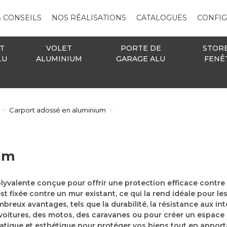
& CONSEILS
NOS RÉALISATIONS
CATALOGUES
CONFI
T
VOLET
PORTE DE
STOR
LU
ALUMINIUM
GARAGE ALU
FENÊ
>
Carport adossé en aluminium
>
um
lyvalente conçue pour offrir une protection efficace contre l
st fixée contre un mur existant, ce qui la rend idéale pour l
eux avantages, tels que la durabilité, la résistance aux int
es voitures, des motos, des caravanes ou pour créer un espace
tique et esthétique pour protéger vos biens tout en apport