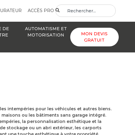
GURATEUR
ACCÈS PRO
E DE
AUTOMATISME ET
MON DEVIS
TRE
MOTORISATION
GRATUIT
es intempéries pour les véhicules et autres biens.
es maisons ou les bâtiments sans garage intégré.
empéries, la personnalisation esthétique et la
 de stockage ou un abri extérieur, les carports
ant une touche esthétique à votre propriété.