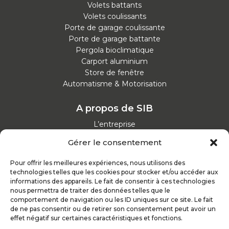
Volets battants
Volets coulissants
Porte de garage coulissante
Porte de garage battante
Pergola bioclimatique
Carport aluminium
Store de fenêtre
Automatisme & Motorisation
A propos de SIB
L’entreprise
Nos catalogues
Gérer le consentement
Parcours d'achat
Nos garanties
Pour offrir les meilleures expériences, nous utilisons des
Nos offres d’emploi
technologies telles que les cookies pour stocker et/ou accéder aux
Actualités
informations des appareils. Le fait de consentir à ces technologies
nous permettra de traiter des données telles que le
comportement de navigation ou les ID uniques sur ce site. Le fait
Inspirez-vous
de ne pas consentir ou de retirer son consentement peut avoir un
effet négatif sur certaines caractéristiques et fonctions.
Nos conseils