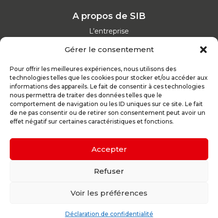
A propos de SIB
L’entreprise
Nos catalogues
Gérer le consentement
Parcours d'achat
Nos garanties
Pour offrir les meilleures expériences, nous utilisons des
Nos offres d’emploi
technologies telles que les cookies pour stocker et/ou accéder aux
Actualités
informations des appareils. Le fait de consentir à ces technologies
nous permettra de traiter des données telles que le
comportement de navigation ou les ID uniques sur ce site. Le fait
Inspirez-vous
de ne pas consentir ou de retirer son consentement peut avoir un
effet négatif sur certaines caractéristiques et fonctions.
Nos conseils
Réalisations
Configurateur
Accepter
Demande de devis
Parrain d’excellence
Refuser
Voir les préférences
Plan du site
Mentions légales
Politique de confidentialité
Déclaration de confidentialité