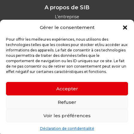
A propos de SIB
L’entreprise
Nos catalogues
Gérer le consentement
Parcours d'achat
Nos garanties
Pour offrir les meilleures expériences, nous utilisons des
Nos offres d’emploi
technologies telles que les cookies pour stocker et/ou accéder aux
Actualités
informations des appareils. Le fait de consentir à ces technologies
nous permettra de traiter des données telles que le
comportement de navigation ou les ID uniques sur ce site. Le fait
Inspirez-vous
de ne pas consentir ou de retirer son consentement peut avoir un
effet négatif sur certaines caractéristiques et fonctions.
Nos conseils
Réalisations
Configurateur
Accepter
Demande de devis
Parrain d’excellence
Refuser
Voir les préférences
Plan du site
Mentions légales
Politique de confidentialité
Déclaration de confidentialité